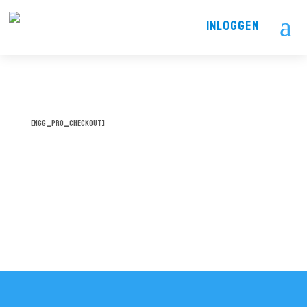
a
INLOGGEN
[ngg_pro_checkout]