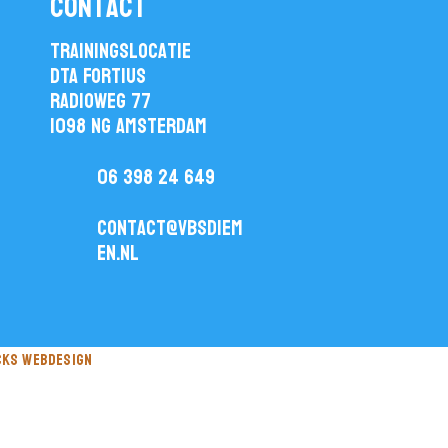
contact
Trainingslocatie
DTA Fortius
Radioweg 77
1098 NG Amsterdam
06 398 24 649
contact@vbsdiem
en.nl
cks webdesign