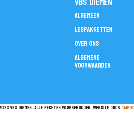
vbs diemen
Algemeen
Lespakketten
Over ons
Algemene
voorwaarden
2023 vbs diemen. Alle rechten voorbehouden. website door
cairo