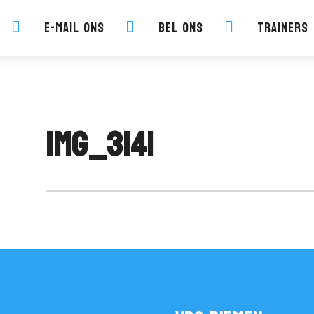
E-mail ons
Bel ons
Trainers



IMG_3141