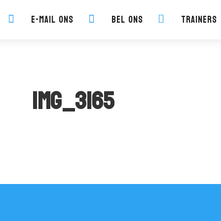
E-mail ons
Bel ons
Trainers



IMG_3165