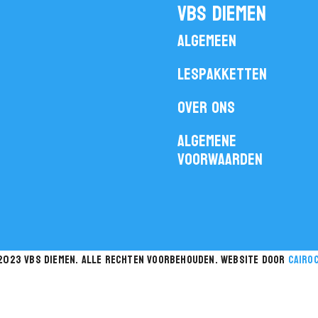
vbs diemen
Algemeen
Lespakketten
Over ons
Algemene
voorwaarden
2023 vbs diemen. Alle rechten voorbehouden. website door
cairo