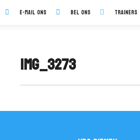
E-mail ons
Bel ons
Trainers



IMG_3273