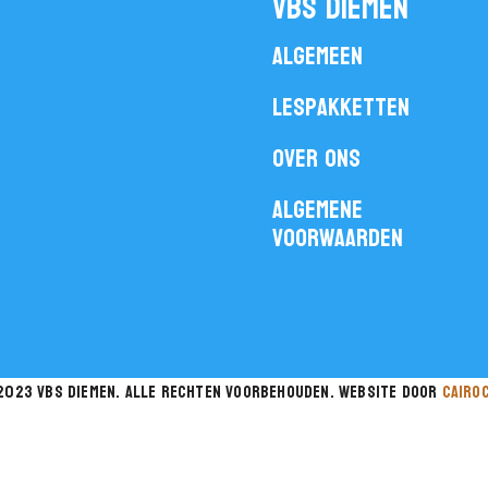
vbs diemen
Algemeen
Lespakketten
Over ons
Algemene
voorwaarden
2023 vbs diemen. Alle rechten voorbehouden. website door
cairo