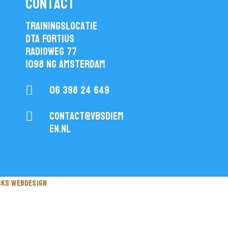
contact
Trainingslocatie
DTA Fortius
Radioweg 77
1098 NG Amsterdam
06 398 24 649

contact@vbsdiem

en.nl
cks webdesign