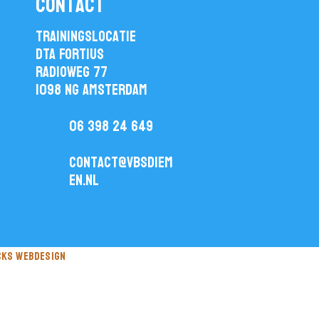
contact
Trainingslocatie
DTA Fortius
Radioweg 77
1098 NG Amsterdam
06 398 24 649
contact@vbsdiem
en.nl
cks webdesign