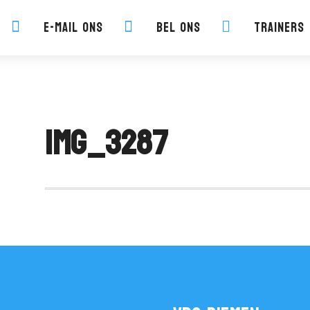
E-mail ons
Bel ons
Trainers



IMG_3287