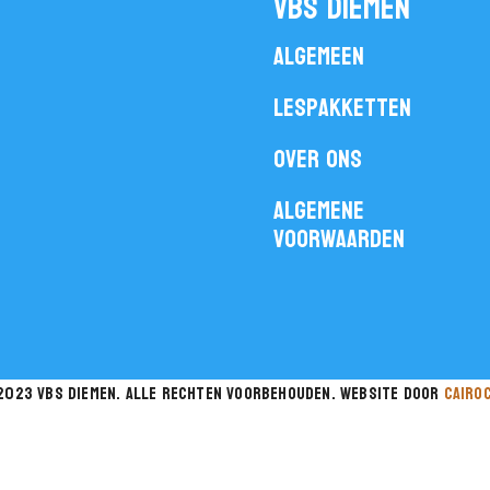
vbs diemen
Algemeen
Lespakketten
Over ons
Algemene
voorwaarden
2023 vbs diemen. Alle rechten voorbehouden. website door
cairo