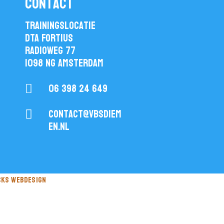
contact
Trainingslocatie
DTA Fortius
Radioweg 77
1098 NG Amsterdam
06 398 24 649

contact@vbsdiem

en.nl
cks webdesign