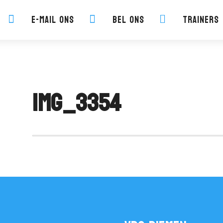
E-mail ons
Bel ons
Trainers



IMG_3354