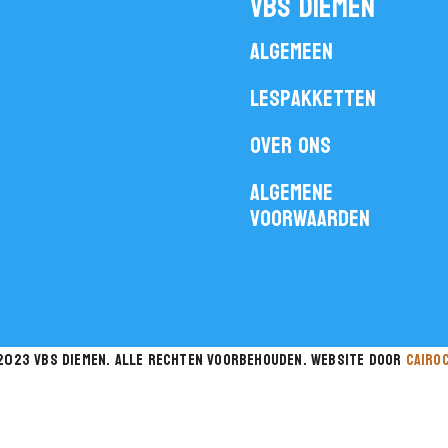
vbs diemen
Algemeen
Lespakketten
Over ons
Algemene
voorwaarden
2023 vbs diemen. Alle rechten voorbehouden. website door
cairo