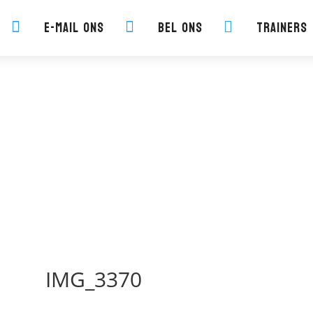
E-mail ons
Bel ons
Trainers



IMG_3370