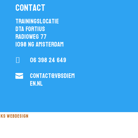
contact
Trainingslocatie
DTA Fortius
Radioweg 77
1098 NG Amsterdam
06 398 24 649

contact@vbsdiem

en.nl
cks webdesign