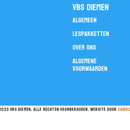
vbs diemen
Algemeen
Lespakketten
Over ons
Algemene
voorwaarden
2023 vbs diemen. Alle rechten voorbehouden. website door
cairo