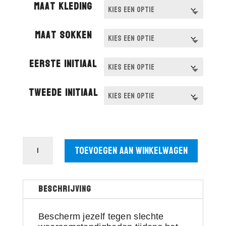
Maat kleding
Maat sokken
Eerste initiaal
Tweede initiaal
Volledige
Toevoegen aan winkelwagen
set
VBS
Diemen
aantal
Beschrijving
Bescherm jezelf tegen slechte