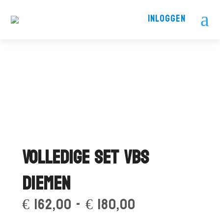
a
INLOGGEN
Volledige set VBS
Diemen
Prijsklasse:
€
162,00
-
€
180,00
€ 162,00